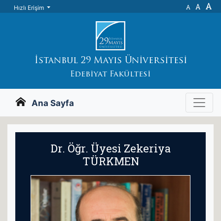
A
A
A
Hızlı Erişim
İstanbul 29 Mayıs Üniversitesi
Edebiyat Fakültesi
Ana Sayfa
Dr. Öğr. Üyesi Zekeriya
TÜRKMEN