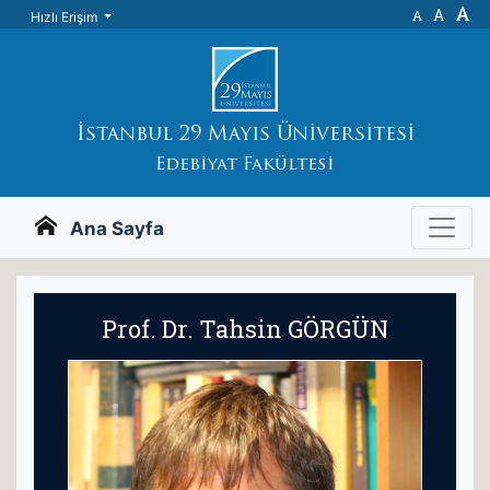
A
A
A
Hızlı Erişim
İstanbul 29 Mayıs Üniversitesi
Edebiyat Fakültesi
Ana Sayfa
Prof. Dr. Tahsin GÖRGÜN