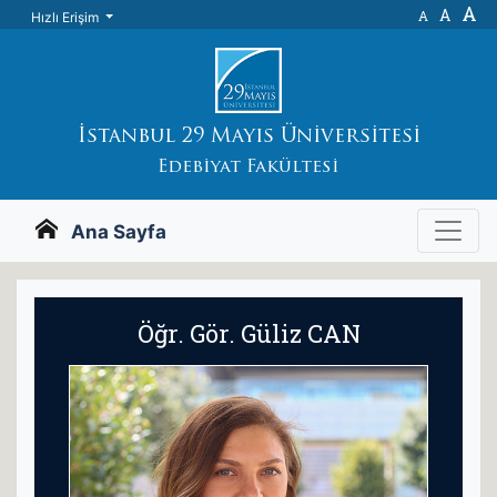
A
A
A
Hızlı Erişim
İstanbul 29 Mayıs Üniversitesi
Edebiyat Fakültesi
Ana Sayfa
Öğr. Gör. Güliz CAN