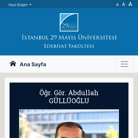
A
A
A
Hızlı Erişim
İstanbul 29 Mayıs Üniversitesi
Edebiyat Fakültesi
Ana Sayfa
Öğr. Gör. Abdullah
GÜLLÜOĞLU